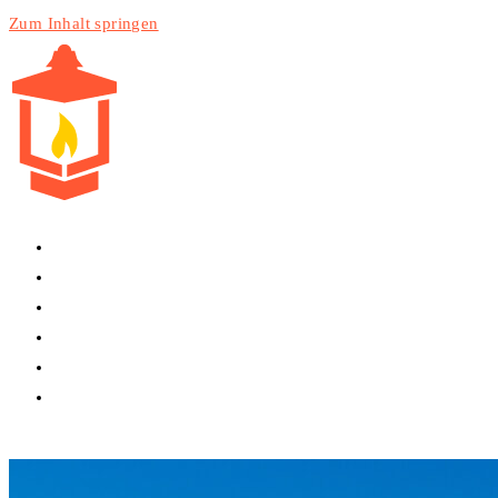
Zum Inhalt springen
HOME
PRODUKTE
DIENSTLEISTUNGEN
TECHNIK
BLOG
WEBSITE-SUCHE UMSCHALTEN
MENÜ
SCHLIESSEN