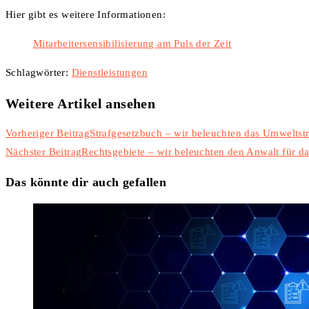
Hier gibt es weitere Informationen:
Mitarbeitersensibilisierung am Puls der Zeit
Schlagwörter
:
Dienstleistungen
Weitere Artikel ansehen
Vorheriger Beitrag
Strafgesetzbuch – wir beleuchten das Umweltstr
Nächster Beitrag
Rechtsgebiete – wir beleuchten den Anwalt für da
Das könnte dir auch gefallen