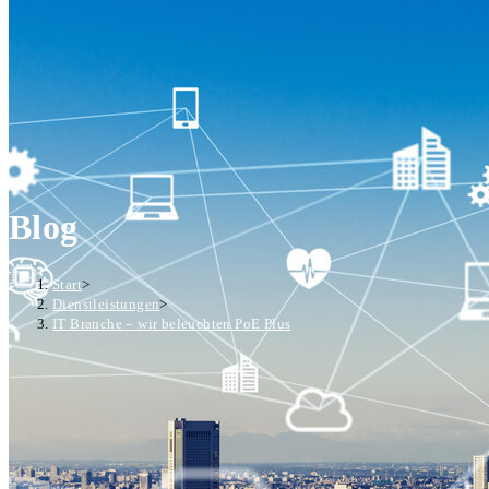
Blog
Start
>
Dienstleistungen
>
IT Branche – wir beleuchten PoE Plus