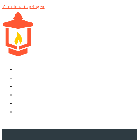
Zum Inhalt springen
HOME
PRODUKTE
DIENSTLEISTUNGEN
TECHNIK
BLOG
WEBSITE-SUCHE UMSCHALTEN
MENÜ
SCHLIESSEN