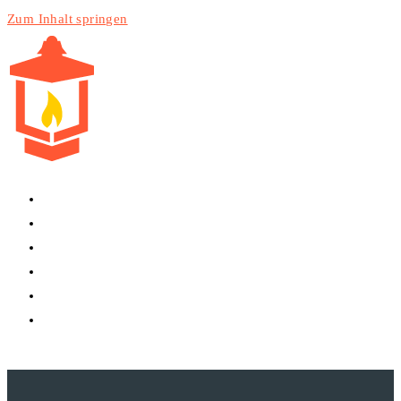
Zum Inhalt springen
HOME
PRODUKTE
DIENSTLEISTUNGEN
TECHNIK
BLOG
WEBSITE-SUCHE UMSCHALTEN
MENÜ
SCHLIESSEN