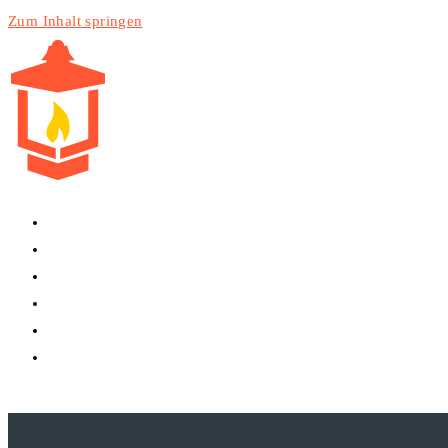
Zum Inhalt springen
HOME
PRODUKTE
DIENSTLEISTUNGEN
TECHNIK
BLOG
WEBSITE-SUCHE UMSCHALTEN
MENÜ
SCHLIESSEN