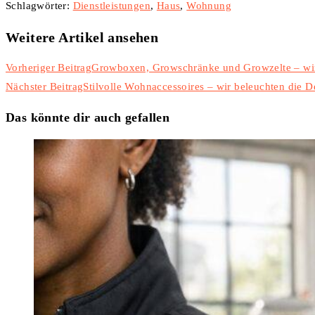
Schlagwörter
:
Dienstleistungen
,
Haus
,
Wohnung
Weitere Artikel ansehen
Vorheriger Beitrag
Growboxen, Growschränke und Growzelte – wir
Nächster Beitrag
Stilvolle Wohnaccessoires – wir beleuchten die 
Das könnte dir auch gefallen