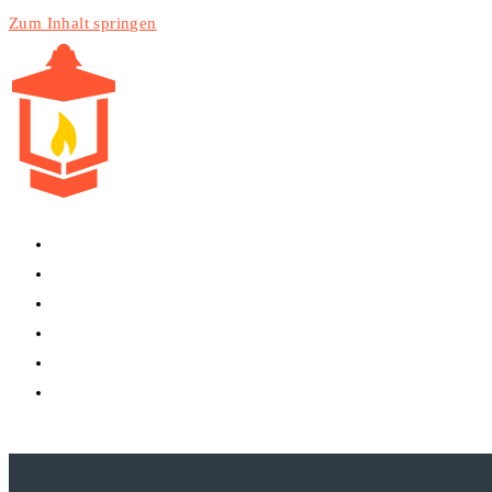
Zum Inhalt springen
HOME
PRODUKTE
DIENSTLEISTUNGEN
TECHNIK
BLOG
WEBSITE-SUCHE UMSCHALTEN
MENÜ
SCHLIESSEN