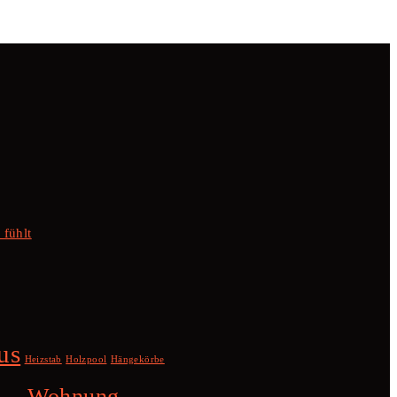
 fühlt
us
Heizstab
Holzpool
Hängekörbe
Wohnung