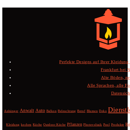
Perfekte Designs auf Ihrer Kleidung –
Frankfurt bei 
Alte Böden, ne
Alle Sprachen, alle F
Datensiche
Dienstl
Anwalt
Auto
Anhänger
Balkon
Beleuchtung
Beruf
Blumen
Deko
Pflanzen
Re
Kleidung
kochen
Küche
Outdoor Küche
Photovoltaik
Pool
Produkte