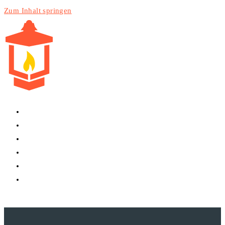
Zum Inhalt springen
HOME
PRODUKTE
DIENSTLEISTUNGEN
TECHNIK
BLOG
WEBSITE-SUCHE UMSCHALTEN
MENÜ
SCHLIESSEN