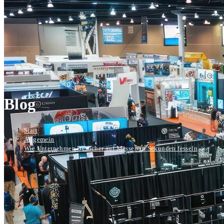
Blog
Start
>
Allgemein
>
Wie Unternehmen Besucher auf Messen in Sekunden fesseln