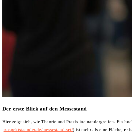
Der erste Blick auf den Messestand
Hier zeigt sich, wie Theorie und Praxis ineinandergreifen. Ein ho
prospektstaender.de/messestand-set/
) ist mehr als eine Fläche, er