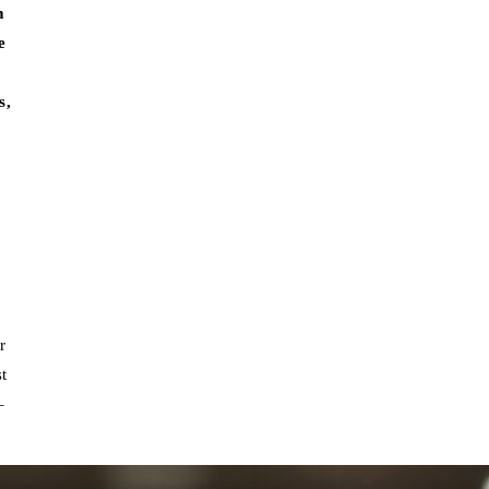
m
e
s,
r
t
–