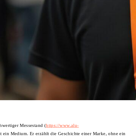
chwertiger Messestand (
https://www.alu-
 ist ein Medium. Er erzählt die Geschichte einer Marke, ohne ein