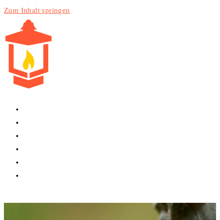
Zum Inhalt springen
HOME
PRODUKTE
DIENSTLEISTUNGEN
TECHNIK
BLOG
WEBSITE-SUCHE UMSCHALTEN
MENÜ
SCHLIESSEN