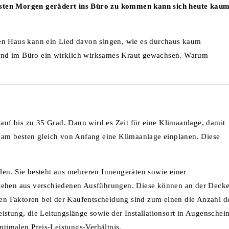
chsten Morgen gerädert ins Büro zu kommen kann sich heute kau
ten Haus kann ein Lied davon singen, wie es durchaus kaum
se und im Büro ein wirklich wirksames Kraut gewachsen. Warum
 auf bis zu 35 Grad. Dann wird es Zeit für eine Klimaanlage, damit
e am besten gleich von Anfang eine Klimaanlage einplanen. Diese
en. Sie besteht aus mehreren Innengeräten sowie einer
stehen aus verschiedenen Ausführungen. Diese können an der Decke
sten Faktoren bei der Kaufentscheidung sind zum einen die Anzahl d
istung, die Leitungslänge sowie der Installationsort in Augenschei
timalen Preis-Leistungs-Verhältnis.