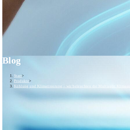
Blog
Start
>
Produkte
>
Kühlung und Klimatisierung – wir beleuchten die Multisplit Klimaa