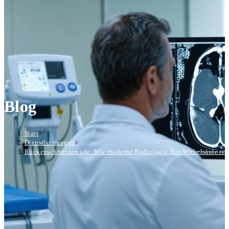
Blog
Start
>
Dienstleistungen
>
Rückenschmerzen ade: Wie moderne Radiologie Ihre Wirbelsäule ret