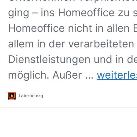
ging – ins Homeoffice zu s
Homeoffice nicht in allen
allem in der verarbeiteten
Dienstleistungen und in de
Warum
möglich. Außer …
weiterl
Homeoffice
so
erfolgreich
Laterne.org
ist
und
wie
du
es
mit
der